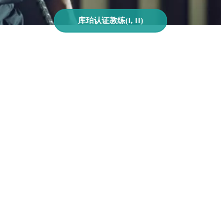
库珀认证教练(I, II)