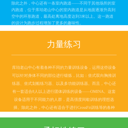
除此之外，中心还有一条室内跑道——不同于其他场所的室
内跑道，位于库珀老山中心的室内跑道是从地面逐渐升高到
空中的环形跑道，最高处离地高度达到3米以上。这一跑道
的设计为跑步过程增加了更多的趣味性。
力量练习
库珀老山中心有着各种不同的力量训练设备，运用这些设备
可以针对身体不同的部位进行锻炼，比如：坐式双向胸推训
练器、坐式划船练习器、以及多功能训练器。而且，中心还
有一套适合8人以上进行团体训练的设备——OMINA。这套
设备适用于不同能力的人群，是高强度间歇训练的理想选
择。除此之外，中心还有适合于进行CrossFit训练等的各种
健身器材。