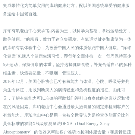
究成果转化为简单实用的库珀健康处方，配以美国总统享受的健康服
务送给中国老百姓。
库珀有氧老山中心秉承“以内容为王，以科学为基础，拿出运动处方，
助你健康。”的宗旨，致力于建立集研发、有氧运动健身和康复为一体
的库珀有氧体验中心，为改善中国人民的体质领跑中国大健康。“库珀
化健康”包括八个健康生活习惯，即每年全面体检一次，每周保持至少
5天运动，保持健康的体重，坚持选择健康食物，补充合适自己的多种
维生素，饮酒要适量，不吸烟，管理压力。
2016年12月，美国心脏协会已将有氧能力与体温、心跳、呼吸等并列
为生命体征，用以判断病人的病情轻重和危机程度的指征。由此可
见，了解有氧能力可以准确的帮助我们评判自身身体的健康状况和潜
在的风险因素。库珀老山中心会通过最大摄氧量的测定来检测客户的
有氧能力。库珀老山中心是用一台被全世界认为是检查体脂百分比的
黄金标准的双能X线吸收测量法DEXA（Dual Energy X-ray
Absorptiometry）的仪器来帮助客户准确地检测体脂含量（和患骨质疏