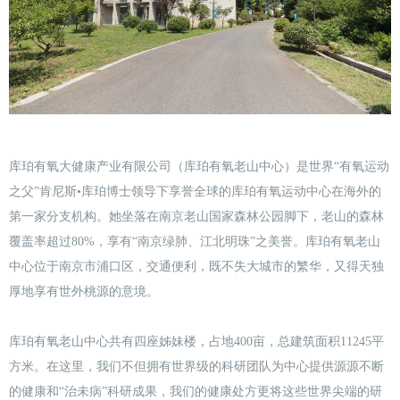
库珀有氧大健康产业有限公司（库珀有氧老山中心）是世界“有氧运动
之父”肯尼斯•库珀博士领导下享誉全球的库珀有氧运动中心在海外的
第一家分支机构。她坐落在南京老山国家森林公园脚下，老山的森林
覆盖率超过80%，享有“南京绿肺、江北明珠”之美誉。库珀有氧老山
中心位于南京市浦口区，交通便利，既不失大城市的繁华，又得天独
厚地享有世外桃源的意境。
库珀有氧老山中心共有四座姊妹楼，占地400亩，总建筑面积11245平
方米。在这里，我们不但拥有世界级的科研团队为中心提供源源不断
的健康和“治未病”科研成果，我们的健康处方更将这些世界尖端的研