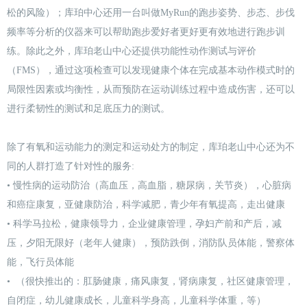
松的风险）；库珀中心还用一台叫做MyRun的跑步姿势、步态、步伐
频率等分析的仪器来可以帮助跑步爱好者更好更有效地进行跑步训
练。除此之外，库珀老山中心还提供功能性动作测试与评价
（FMS），通过这项检查可以发现健康个体在完成基本动作模式时的
局限性因素或均衡性，从而预防在运动训练过程中造成伤害，还可以
进行柔韧性的测试和足底压力的测试。
除了有氧和运动能力的测定和运动处方的制定，库珀老山中心还为不
同的人群打造了针对性的服务:
• 慢性病的运动防治（高血压，高血脂，糖尿病，关节炎），心脏病
和癌症康复，亚健康防治，科学减肥，青少年有氧提高，走出健康
• 科学马拉松，健康领导力，企业健康管理，孕妇产前和产后，减
压，夕阳无限好（老年人健康），预防跌倒，消防队员体能，警察体
能，飞行员体能
• （很快推出的：肛肠健康，痛风康复，肾病康复，社区健康管理，
自闭症，幼儿健康成长，儿童科学身高，儿童科学体重，等）