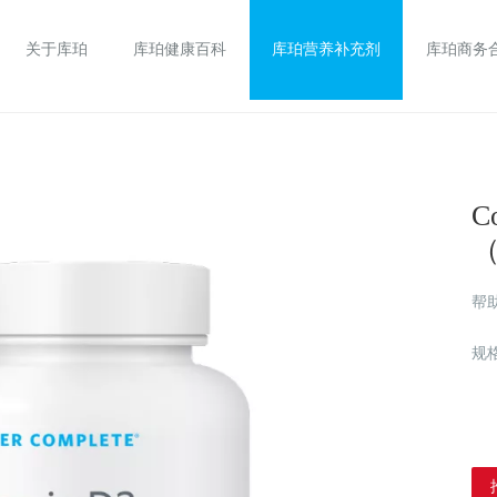
关于库珀
库珀健康百科
库珀营养补充剂
库珀商务
C
（
帮
规