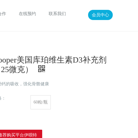
合作
在线预约
联系我们
会员中心
ooper美国库珀维生素D3补充剂
25微克）
助钙的吸收，强化骨骼健康
格：
60粒/瓶
推荐购买平台伊呗特